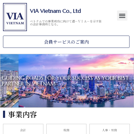
VIA Vietnam Co., Ltd
ベトナムでの事業成功に向けて道－ＶＩＡ－を示す街
の会計事務所となる。
会員サービスのご案内
GUIDING ROADS FOR YOUR SUCCESS AS YOUR BEST
PARTNER IN VIETNAM
事業内容
会計
税務
人事・労務