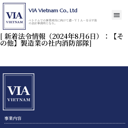
VIA Vietnam Co., Ltd
ベトナムでの事業成功に向けて道－ＶＩＡ－を示す街
の会計事務所となる。
[ 新着法令情報（2024年8月6日）：【そ
の他】製造業の社内消防部隊]
事業内容