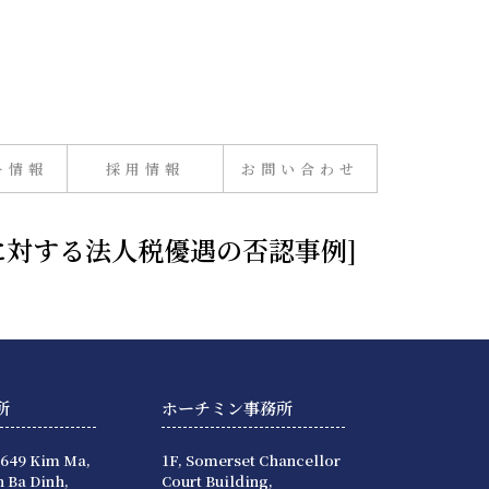
ー情報
採用情報
お問い合わせ
業に対する法人税優遇の否認事例]
所
ホーチミン事務所
 649 Kim Ma,
1F, Somerset Chancellor
 Ba Dinh,
Court Building,