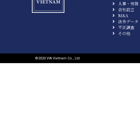
人事・労務
会社設立
M&A
法令データ
不正調査
その他
©︎2020 VIA Vietnam Co., Ltd.