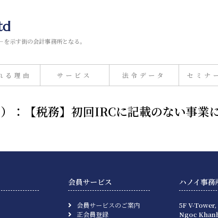
td
－を示す街の会計事務所となる。
れる理由
サービス
法令データ
セミナ
12日）：【税務】初回IRCに記載のない事
会員サービス
ハノイ事務
会員サービスのご案内
5F V-Tower,
正会員登録
Ngoc Khanh