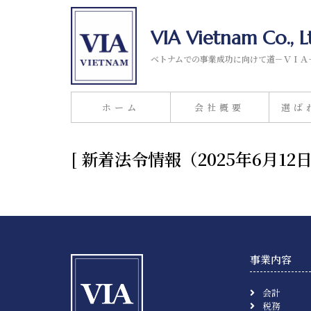
VIA Vietnam Co., L
ベトナムでの事業成功に向けて道－ＶＩＡ
ホーム
会社概要
選ば
[ 新着法令情報（2025年6月
事業内容
会計
税務