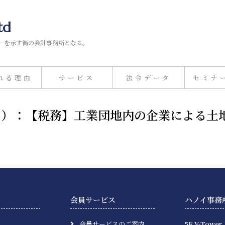
td
－を示す街の会計事務所となる。
れる理由
サービス
法令データ
セミナ
月16日）：【税務】工業団地内の企業による
会員サービス
ハノイ事務
会員サービスのご案内
5F V-Tower,