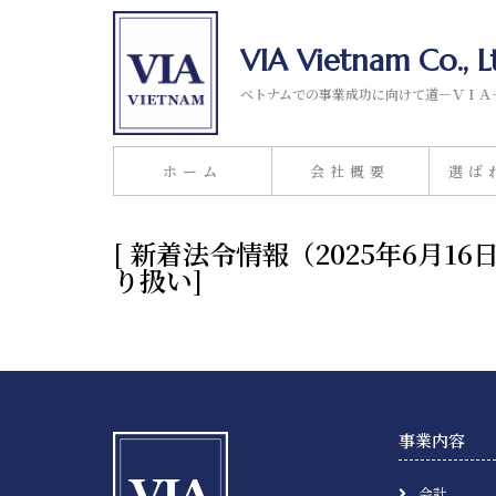
VIA Vietnam Co., L
ベトナムでの事業成功に向けて道－ＶＩＡ
ホーム
会社概要
選ば
[ 新着法令情報（2025年6
り扱い]
事業内容
会計