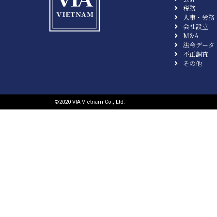
税務
人事・労務
会社設立
M&A
法令データ
不正調査
その他
©︎2020 VIA Vietnam Co., Ltd.