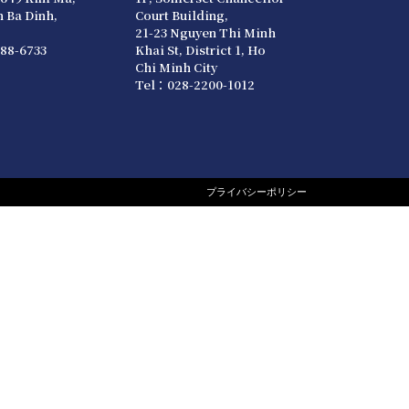
 Ba Dinh,
Court Building,
21-23 Nguyen Thi Minh
88-6733
Khai St, District 1, Ho
Chi Minh City
Tel：028-2200-1012
プライバシーポリシー