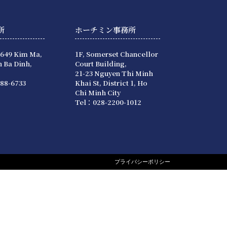
所
ホーチミン事務所
 649 Kim Ma,
1F, Somerset Chancellor
 Ba Dinh,
Court Building,
21-23 Nguyen Thi Minh
88-6733
Khai St, District 1, Ho
Chi Minh City
Tel：028-2200-1012
プライバシーポリシー