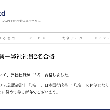
td
－を示す街の会計事務所となる。
れる理由
サービス
法令データ
セミナ
試験－弊社社員2名合格
おいて、弊社社員が「2名」合格しました
。
ナム公認会計士「3名」、日本国行政書士「1名」の体制にな
上に努めて参る所存でございます。