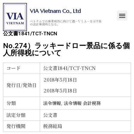
VIA Vietnam Co., Ltd
ベトナムでの事業成功に向けて道－ＶＩＡ－を示す街
の会計事務所となる。
公文書1841/TCT-TNCN
No.274）ラッキードロー景品に係る個
人所得税について
コード
公文書1841/TCT-TNCN
2018年5月18日
発行日/発効日
2018年5月18日
分類
法令情報
,
法令情報 会計税務
法定分類
公文書
発行機関
税務総局