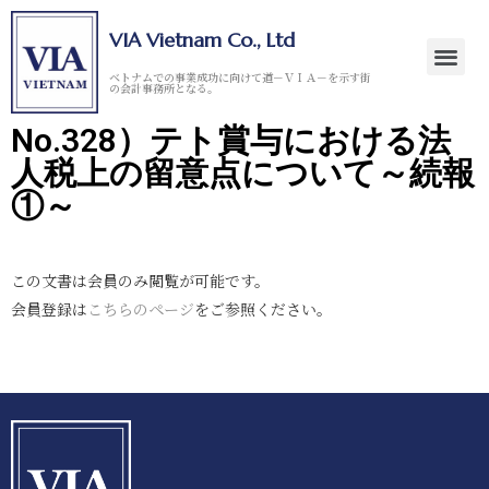
VIA Vietnam Co., Ltd
ベトナムでの事業成功に向けて道－ＶＩＡ－を示す街
の会計事務所となる。
No.328）テト賞与における法
人税上の留意点について～続報
①～
この文書は会員のみ閲覧が可能です。
会員登録は
こちらのページ
をご参照ください。