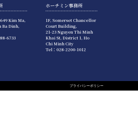
所
ホーチミン事務所
 649 Kim Ma,
1F, Somerset Chancellor
 Ba Dinh,
Court Building,
21-23 Nguyen Thi Minh
88-6733
Khai St, District 1, Ho
Chi Minh City
Tel：028-2200-1012
プライバシーポリシー