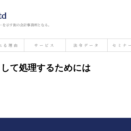
td
－を示す街の会計事務所となる。
れる理由
サービス
法令データ
セミナ
金として処理するためには