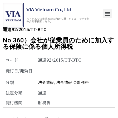
VIA Vietnam Co., Ltd
ベトナムでの事業成功に向けて道－ＶＩＡ－を示す街
の会計事務所となる。
通達92/2015/TT-BTC
No.360）会社が従業員のために加入す
る保険に係る個人所得税
コード
通達92/2015/TT-BTC
発行日/発効日
分類
法令情報
,
法令情報 会計税務
法定分類
通達
発行機関
財務省