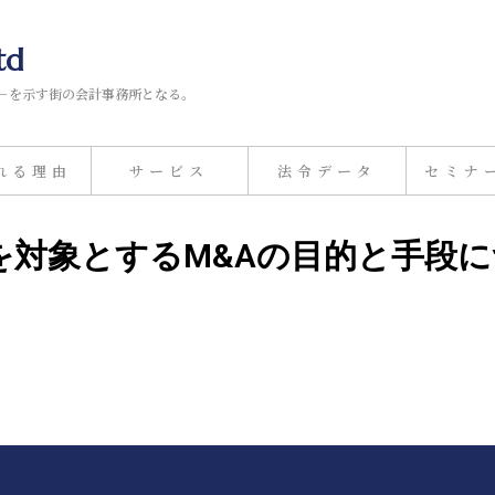
td
－を示す街の会計事務所となる。
れる理由
サービス
法令データ
セミナ
企業を対象とするM&Aの目的と手段