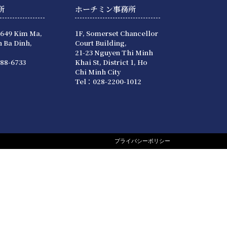
所
ホーチミン事務所
 649 Kim Ma,
1F, Somerset Chancellor
 Ba Dinh,
Court Building,
21-23 Nguyen Thi Minh
88-6733
Khai St, District 1, Ho
Chi Minh City
Tel：028-2200-1012
プライバシーポリシー