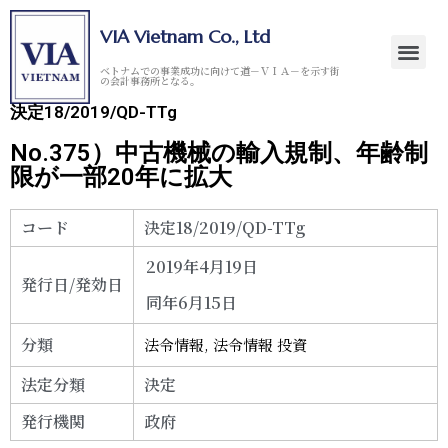
VIA Vietnam Co., Ltd
ベトナムでの事業成功に向けて道－ＶＩＡ－を示す街
の会計事務所となる。
決定18/2019/QD-TTg
No.375）中古機械の輸入規制、年齢制
限が一部20年に拡大
コード
決定18/2019/QD-TTg
2019年4月19日
発行日/発効日
同年6月15日
分類
法令情報
,
法令情報 投資
法定分類
決定
発行機関
政府