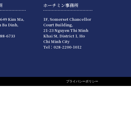
所
ホーチミン事務所
 649 Kim Ma,
1F, Somerset Chancellor
 Ba Dinh,
Court Building,
21-23 Nguyen Thi Minh
88-6733
Khai St, District 1, Ho
Chi Minh City
Tel：028-2200-1012
プライバシーポリシー