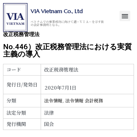
VIA Vietnam Co., Ltd
ベトナムでの事業成功に向けて道－ＶＩＡ－を示す街
の会計事務所となる。
改正税務管理法
No.446）改正税務管理法における実質
主義の導入
コード
改正税務管理法
発行日/発効日
2020年7月1日
分類
法令情報
,
法令情報 会計税務
法定分類
法律
発行機関
国会