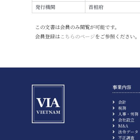
発行機関
首相府
この文書は会員のみ閲覧が可能です。
会員登録は
こちらのページ
をご参照ください。
事業内容
会計
税務
人事・労務
会社設立
M&A
法令データ
不正調査