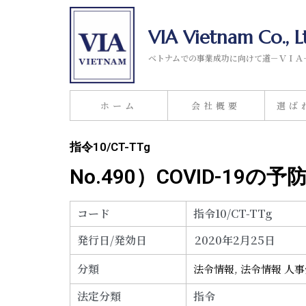
VIA Vietnam Co., L
ベトナムでの事業成功に向けて道－ＶＩＡ
ホーム
会社概要
選ば
指令10/CT-TTg
No.490）COVID-19
コード
指令10/CT-TTg
発行日/発効日
2020年2月25日
分類
法令情報
,
法令情報 人
法定分類
指令