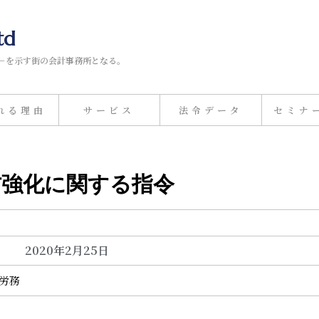
td
－を示す街の会計事務所となる。
れる理由
サービス
法令データ
セミナ
の予防強化に関する指令
2020年2月25日
事労務