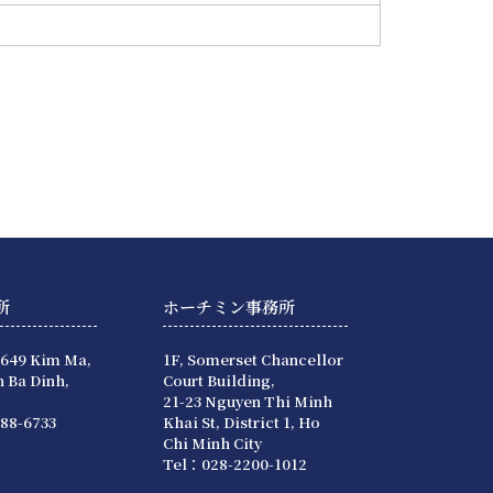
所
ホーチミン事務所
 649 Kim Ma,
1F, Somerset Chancellor
 Ba Dinh,
Court Building,
21-23 Nguyen Thi Minh
88-6733
Khai St, District 1, Ho
Chi Minh City
Tel：028-2200-1012