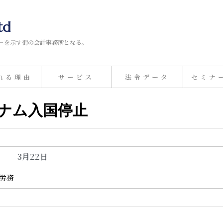
td
－を示す街の会計事務所となる。
れる理由
サービス
法令データ
セミナ
トナム入国停止
3月22日
事労務