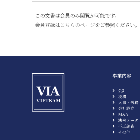
この文書は会員のみ閲覧が可能です。
会員登録は
こちらのページ
をご参照ください。
事業内容
会計
税務
人事・労務
会社設立
M&A
法令データ
不正調査
その他