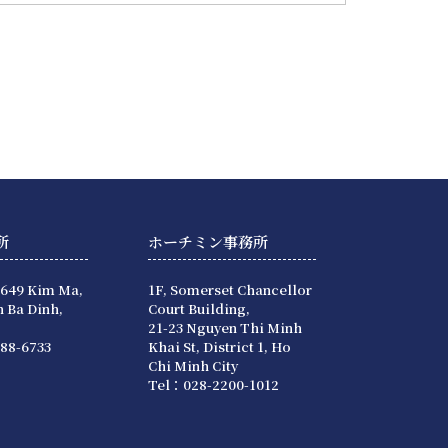
所
ホーチミン事務所
 649 Kim Ma,
1F, Somerset Chancellor
 Ba Dinh,
Court Building,
21-23 Nguyen Thi Minh
88-6733
Khai St, District 1, Ho
Chi Minh City
Tel：028-2200-1012