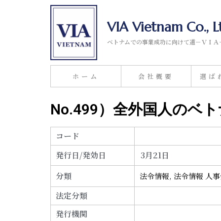
VIA Vietnam Co., L
ベトナムでの事業成功に向けて道－ＶＩＡ
ホーム
会社概要
選ば
No.499）全外国人のベ
コード
発行日/発効日
3月21日
分類
法令情報
,
法令情報 人
法定分類
発行機関