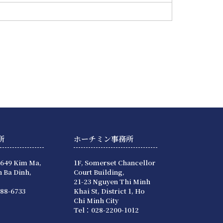
所
ホーチミン事務所
 649 Kim Ma,
1F, Somerset Chancellor
 Ba Dinh,
Court Building,
21-23 Nguyen Thi Minh
88-6733
Khai St, District 1, Ho
Chi Minh City
Tel：028-2200-1012