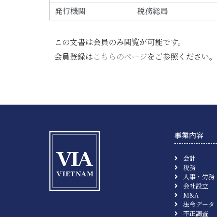
発行機関
税務総局
この文書は会員のみ閲覧が可能です。
会員登録は
こちらのページ
をご参照ください。
事業内容
会計
税務
人事・労務
会社設立
M&A
法令データ
不正調査