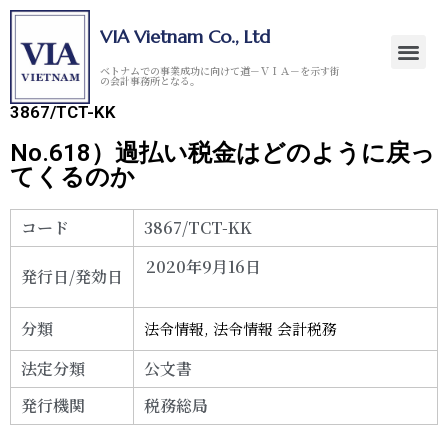
VIA Vietnam Co., Ltd
ベトナムでの事業成功に向けて道－ＶＩＡ－を示す街
の会計事務所となる。
3867/TCT-KK
No.618）過払い税金はどのように戻っ
てくるのか
コード
3867/TCT-KK
2020年9月16日
発行日/発効日
分類
法令情報
,
法令情報 会計税務
法定分類
公文書
発行機関
税務総局