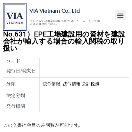
VIA Vietnam Co., Ltd
ベトナムでの事業成功に向けて道－ＶＩＡ－を示す街
の会計事務所となる。
No.631）EPE工場建設用の資材を建設
会社が輸入する場合の輸入関税の取り
扱い
コード
発行日/発効日
分類
法令情報
,
法令情報 会計税務
法定分類
発行機関
この文書は会員のみ閲覧が可能です。