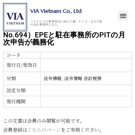
VIA Vietnam Co., Ltd
ベトナムでの事業成功に向けて道－ＶＩＡ－を示す街
の会計事務所となる。
No.694）EPEと駐在事務所のPITの月
次申告が義務化
コード
発行日/発効日
分類
法令情報
,
法令情報 会計税務
法定分類
発行機関
この文書は会員のみ閲覧が可能です。
会員登録は
こちらのページ
をご参照ください。