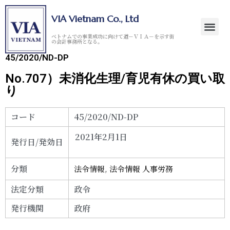
VIA Vietnam Co., Ltd
ベトナムでの事業成功に向けて道－ＶＩＡ－を示す街
の会計事務所となる。
45/2020/ND-DP
No.707）未消化生理/育児有休の買い取
り
コード
45/2020/ND-DP
2021年2月1日
発行日/発効日
分類
法令情報
,
法令情報 人事労務
法定分類
政令
発行機関
政府