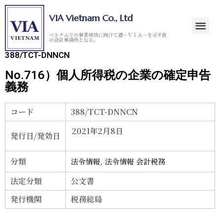
VIA Vietnam Co., Ltd
ベトナムでの事業成功に向けて道－ＶＩＡ－を示す街
の会計事務所となる。
388/TCT-DNNCN
No.716）個人所得税の企業の確定申告
義務
コード
388/TCT-DNNCN
2021年2月8日
発行日/発効日
分類
法令情報
,
法令情報 会計税務
法定分類
公文書
発行機関
税務総局