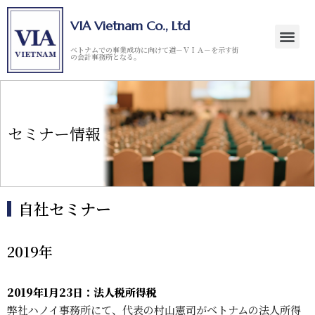
VIA Vietnam Co., Ltd
ベトナムでの事業成功に向けて道－ＶＩＡ－を示す街
の会計事務所となる。
セミナー情報
自社セミナー
2019年
2019年1月23日：法人税所得税
弊社ハノイ事務所にて、代表の村山憲司がベトナムの法人所得