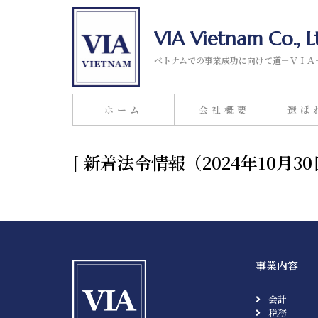
VIA Vietnam Co., L
ベトナムでの事業成功に向けて道－ＶＩＡ
ホーム
会社概要
選ば
[ 新着法令情報（2024年10
事業内容
会計
税務