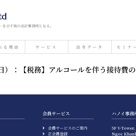
td
－を示す街の会計事務所となる。
れる理由
サービス
法令データ
セミナ
月30日）：【税務】アルコールを伴う接待費
会員サービス
ハノイ事務
会員サービスのご案内
5F V-Tower,
正会員登録
Ngoc Khanh