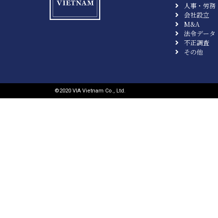
人事・労務
会社設立
M&A
法令データ
不正調査
その他
©︎2020 VIA Vietnam Co., Ltd.