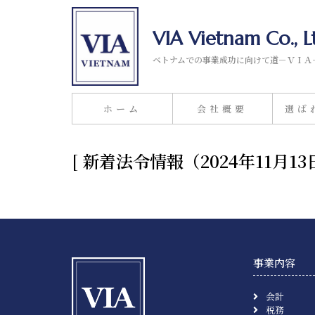
VIA Vietnam Co., L
ベトナムでの事業成功に向けて道－ＶＩＡ
ホーム
会社概要
選ば
[ 新着法令情報（2024年11
事業内容
会計
税務