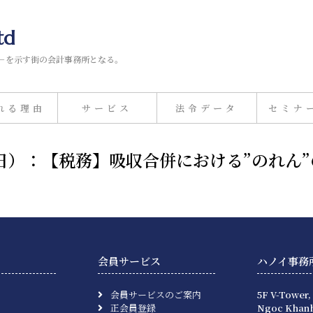
td
－を示す街の会計事務所となる。
れる理由
サービス
法令データ
セミナ
月13日）：【税務】吸収合併における”のれん
会員サービス
ハノイ事務
会員サービスのご案内
5F V-Tower,
正会員登録
Ngoc Khanh