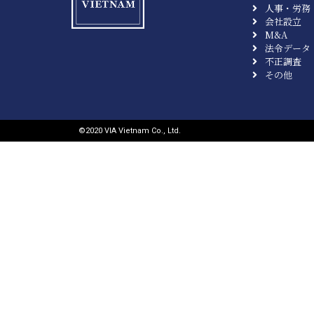
人事・労務
会社設立
M&A
法令データ
不正調査
その他
©︎2020 VIA Vietnam Co., Ltd.