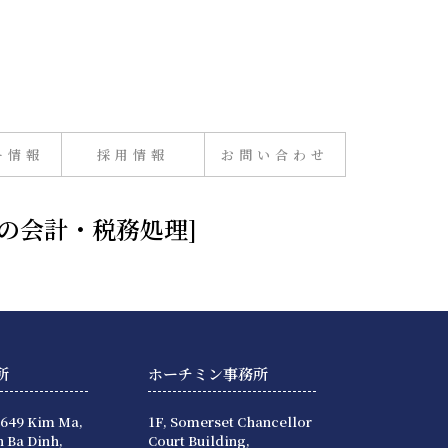
ー情報
採用情報
お問い合わせ
”の会計・税務処理]
所
ホーチミン事務所
 649 Kim Ma,
1F, Somerset Chancellor
 Ba Dinh,
Court Building,