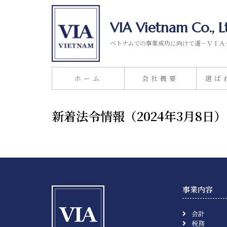
VIA Vietnam Co., L
ベトナムでの事業成功に向けて道－ＶＩＡ
ホーム
会社概要
選ば
新着法令情報（2024年3月8
事業内容
会計
税務