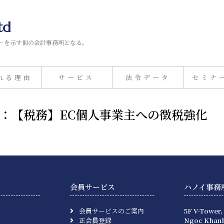
td
－を示す街の会計事務所となる。
れる理由
サービス
法令データ
セミナ
日）：【税務】EC個人事業主への徴税強化
会員サービス
ハノイ事務
会員サービスのご案内
5F V-Tower,
正会員登録
Ngoc Khanh