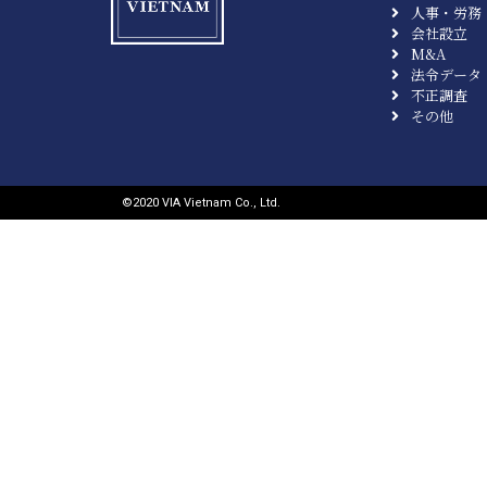
人事・労務
会社設立
M&A
法令データ
不正調査
その他
©︎2020 VIA Vietnam Co., Ltd.