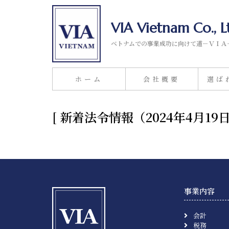
VIA Vietnam Co., L
ベトナムでの事業成功に向けて道－ＶＩＡ
ホーム
会社概要
選ば
[ 新着法令情報（2024年4月
事業内容
会計
税務