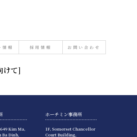
ー情報
採用情報
お問い合わせ
向けて]
所
ホーチミン事務所
 649 Kim Ma,
1F, Somerset Chancellor
 Ba Dinh,
Court Building,