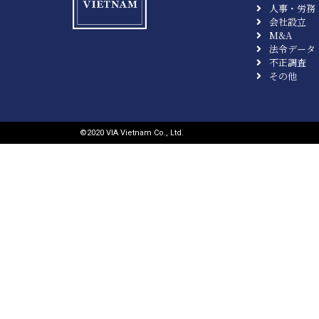
人事・労務
会社設立
M&A
法令データ
不正調査
その他
©︎2020 VIA Vietnam Co., Ltd.