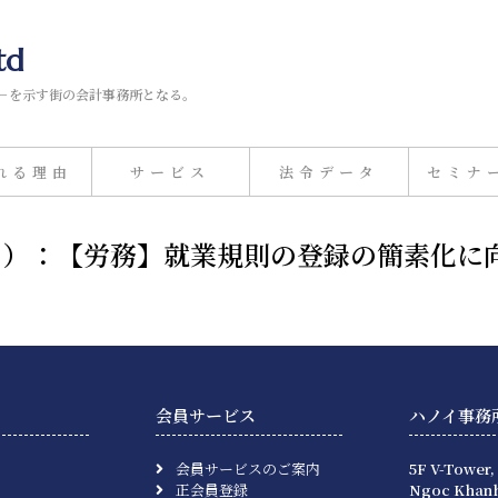
td
－を示す街の会計事務所となる。
れる理由
サービス
法令データ
セミナ
19日）：【労務】就業規則の登録の簡素化に
会員サービス
ハノイ事務
会員サービスのご案内
5F V-Tower,
正会員登録
Ngoc Khanh