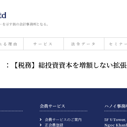
td
－を示す街の会計事務所となる。
れる理由
サービス
法令データ
セミナ
月9日）：【税務】総投資資本を増額しない拡
会員サービス
ハノイ事務
会員サービスのご案内
5F V-Tower,
正会員登録
Ngoc Khanh