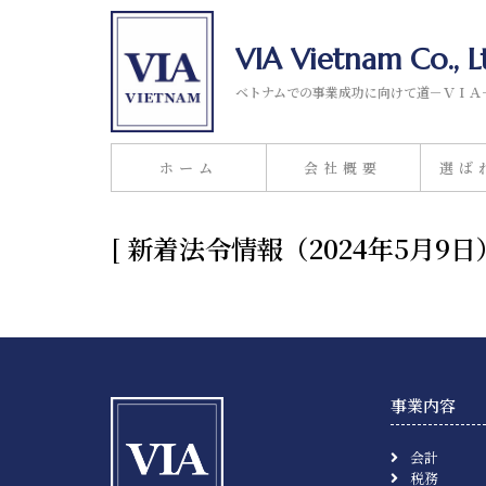
VIA Vietnam Co., L
ベトナムでの事業成功に向けて道－ＶＩＡ
ホーム
会社概要
選ば
[ 新着法令情報（2024年5
事業内容
会計
税務