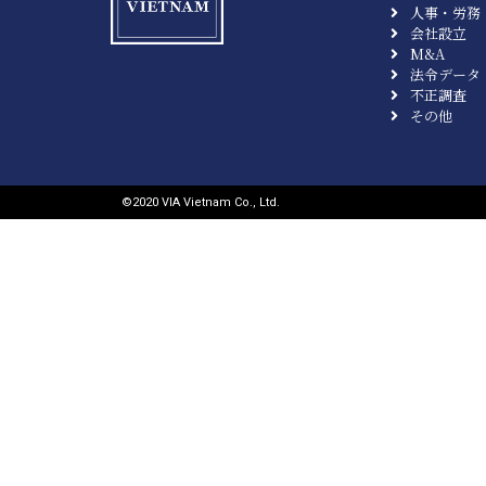
人事・労務
会社設立
M&A
法令データ
不正調査
その他
©︎2020 VIA Vietnam Co., Ltd.