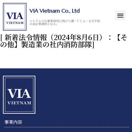
VIA Vietnam Co., Ltd
ベトナムでの事業成功に向けて道－ＶＩＡ－を示す街
の会計事務所となる。
[ 新着法令情報（2024年8月6日）：【そ
の他】製造業の社内消防部隊]
事業内容