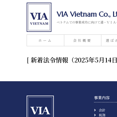
VIA Vietnam Co., L
ベトナムでの事業成功に向けて道－ＶＩＡ
ホーム
会社概要
選ば
[ 新着法令情報（2025年5月
事業内容
会計
税務