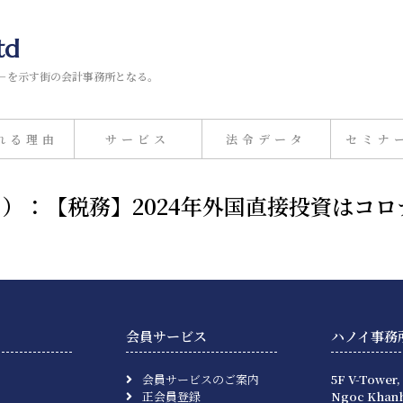
td
－を示す街の会計事務所となる。
れる理由
サービス
法令データ
セミナ
14日）：【税務】2024年外国直接投資は
会員サービス
ハノイ事務
会員サービスのご案内
5F V-Tower,
正会員登録
Ngoc Khanh