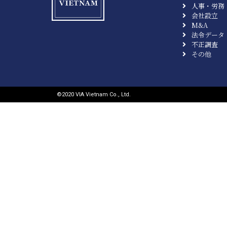
人事・労務
会社設立
M&A
法令データ
不正調査
その他
©︎2020 VIA Vietnam Co., Ltd.