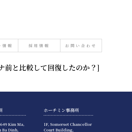
ー情報
採用情報
お問い合わせ
コロナ前と比較して回復したのか？]
所
ホーチミン事務所
 649 Kim Ma,
1F, Somerset Chancellor
 Ba Dinh,
Court Building,