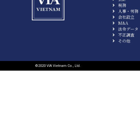
税務
人事・労務
会社設立
M&A
法令データ
不正調査
その他
©︎2020 VIA Vietnam Co., Ltd.