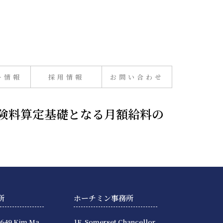
ー情報
採用情報
お問い合わせ
会保険料算定基礎となる月額給料の
所
ホーチミン事務所
 649 Kim Ma,
1F, Somerset Chancellor