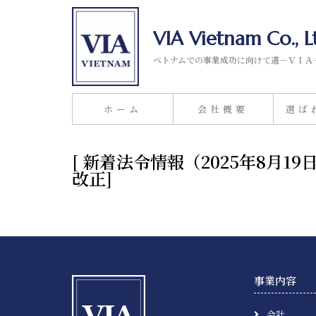
VIA Vietnam Co., L
ベトナムでの事業成功に向けて道－ＶＩＡ
ホーム
会社概要
選ば
[ 新着法令情報（2025年8月
改正]
事業内容
会計