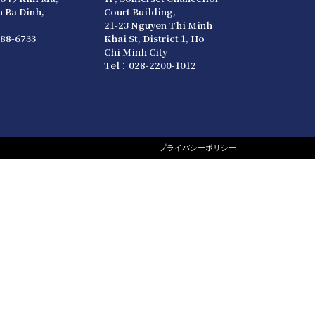
 Ba Dinh,
Court Building,
21-23 Nguyen Thi Minh
88-6733
Khai St, District 1, Ho
Chi Minh City
Tel：028-2200-1012
プライバシーポリシー