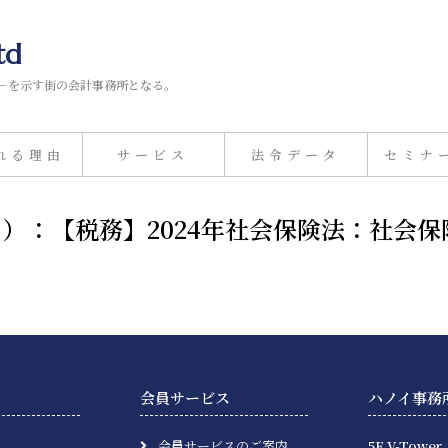
td
－を示す街の会計事務所となる。
れる理由
サービス
法令データ
セミナ
19日）：【税務】2024年社会保険法：社
会員サービス
ハノイ事務
会員サービスのご案内
5F V-Tower,