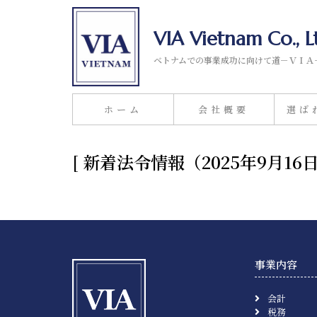
VIA Vietnam Co., L
ベトナムでの事業成功に向けて道－ＶＩＡ
ホーム
会社概要
選ば
[ 新着法令情報（2025年9月
事業内容
会計
税務