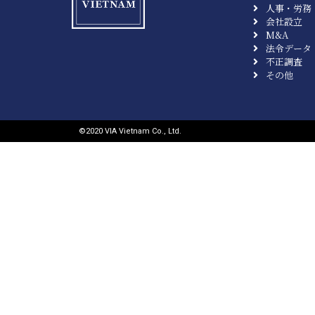
人事・労務
会社設立
M&A
法令データ
不正調査
その他
©︎2020 VIA Vietnam Co., Ltd.