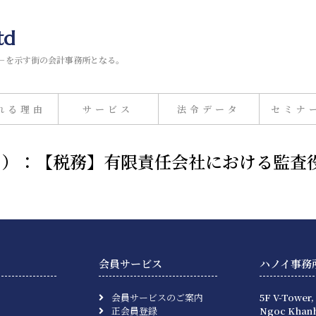
td
－を示す街の会計事務所となる。
れる理由
サービス
法令データ
セミナ
16日）：【税務】有限責任会社における監査
会員サービス
ハノイ事務
会員サービスのご案内
5F V-Tower,
正会員登録
Ngoc Khanh