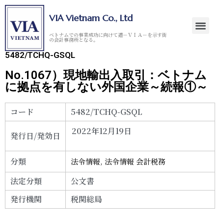
VIA Vietnam Co., Ltd
ベトナムでの事業成功に向けて道－ＶＩＡ－を示す街
の会計事務所となる。
5482/TCHQ-GSQL
No.1067）現地輸出入取引：ベトナム
に拠点を有しない外国企業～続報①～
コード
5482/TCHQ-GSQL
2022年12月19日
発行日/発効日
分類
法令情報
,
法令情報 会計税務
法定分類
公文書
発行機関
税関総局