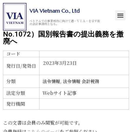
VIA Vietnam Co., Ltd
ベトナムでの事業成功に向けて道－ＶＩＡ－を示す街
の会計事務所となる。
No.1072）国別報告書の提出義務を撤
廃へ
コード
2023年3月23日
発行日/発効日
分類
法令情報
,
法令情報 会計税務
法定分類
Webサイト記事
発行機関
この文書は会員のみ閲覧が可能です。
会員登録は
こちらのページ
をご参照ください。