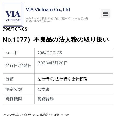
VIA Vietnam Co., Ltd
ベトナムでの事業成功に向けて道－ＶＩＡ－を示す街
の会計事務所となる。
796/TCT-CS
No.1077）不良品の法人税の取り扱い
コード
796/TCT-CS
2023年3月20日
発行日/発効日
分類
法令情報
,
法令情報 会計税務
法定分類
公文書
発行機関
税務総局
この文書は会員のみ閲覧が可能です。