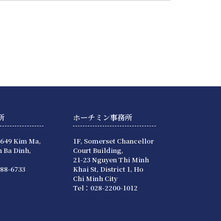
所
ホーチミン事務所
 649 Kim Ma,
1F, Somerset Chancellor
 Ba Dinh,
Court Building,
21-23 Nguyen Thi Minh
88-6733
Khai St, District 1, Ho
Chi Minh City
Tel：028-2200-1012