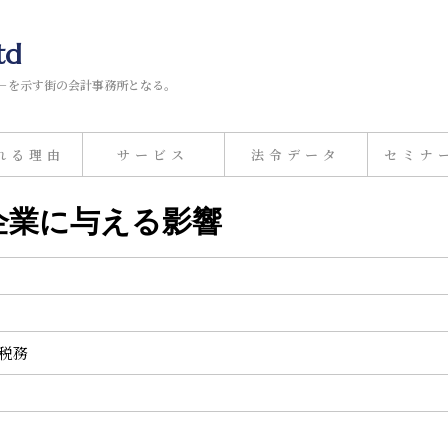
td
－を示す街の会計事務所となる。
れる理由
サービス
法令データ
セミナ
が企業に与える影響
計税務