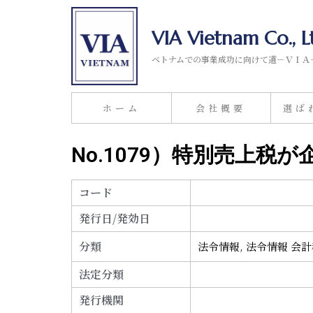
VIA Vietnam Co., L
ベトナムでの事業成功に向けて道－ＶＩＡ
ホーム
会社概要
選ば
No.1079）特別売上税
コード
発行日/発効日
分類
法令情報
,
法令情報 会
法定分類
発行機関