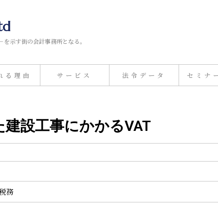
td
－を示す街の会計事務所となる。
れる理由
サービス
法令データ
セミナ
れた建設工事にかかるVAT
計税務