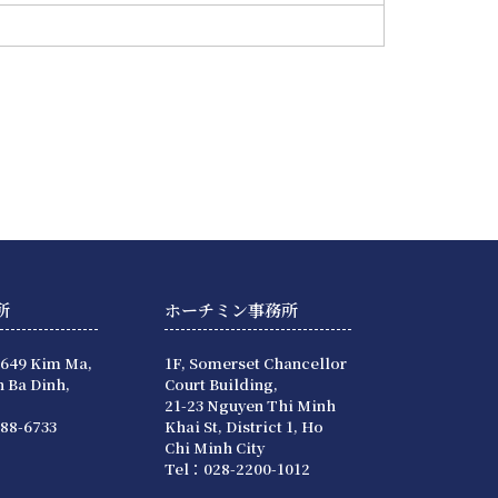
所
ホーチミン事務所
 649 Kim Ma,
1F, Somerset Chancellor
 Ba Dinh,
Court Building,
21-23 Nguyen Thi Minh
88-6733
Khai St, District 1, Ho
Chi Minh City
Tel：028-2200-1012