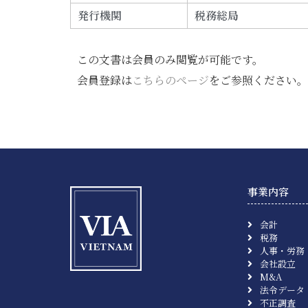
発行機関
税務総局
この文書は会員のみ閲覧が可能です。
会員登録は
こちらのページ
をご参照ください。
事業内容
会計
税務
人事・労務
会社設立
M&A
法令データ
不正調査