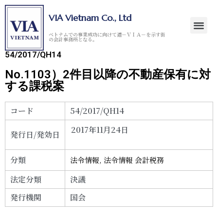
VIA Vietnam Co., Ltd
ベトナムでの事業成功に向けて道－ＶＩＡ－を示す街
の会計事務所となる。
54/2017/QH14
No.1103）2件目以降の不動産保有に対
する課税案
コード
54/2017/QH14
2017年11月24日
発行日/発効日
分類
法令情報
,
法令情報 会計税務
法定分類
決議
発行機関
国会