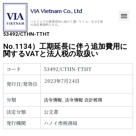
VIA Vietnam Co., Ltd
ベトナムでの事業成功に向けて道－ＶＩＡ－を示す街
の会計事務所となる。
53492/CTHN-TTHT
No.1134）工期延長に伴う追加費用に
関するVATと法人税の取扱い
コード
53492/CTHN-TTHT
2023年7月24日
発行日/発効日
分類
法令情報
,
法令情報 会計税務
法定分類
公文書
発行機関
ハノイ市税務局