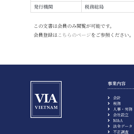
発行機関
税務総局
この文書は会員のみ閲覧が可能です。
会員登録は
こちらのページ
をご参照ください。
事業内容
会計
税務
人事・労務
会社設立
M&A
法令データ
不正調査