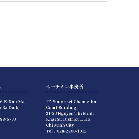
所
ホーチミン事務所
 649 Kim Ma,
1F, Somerset Chancellor
 Ba Dinh,
Court Building,
21-23 Nguyen Thi Minh
88-6733
Khai St, District 1, Ho
Chi Minh City
Tel：028-2200-1012