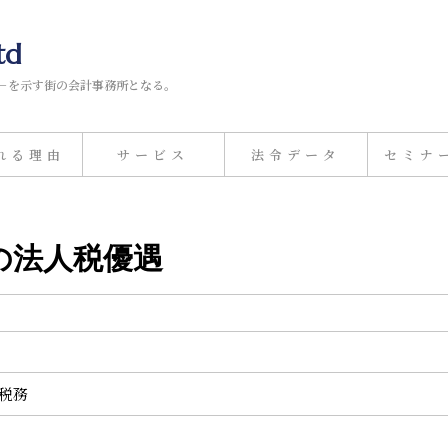
td
－を示す街の会計事務所となる。
れる理由
サービス
法令データ
セミナ
場の法人税優遇
計税務