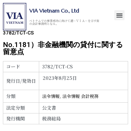
VIA Vietnam Co., Ltd
ベトナムでの事業成功に向けて道－ＶＩＡ－を示す街
の会計事務所となる。
3782/TCT-CS
No.1181）非金融機関の貸付に関する
留意点
コード
3782/TCT-CS
2023年8月25日
発行日/発効日
分類
法令情報
,
法令情報 会計税務
法定分類
公文書
発行機関
税務総局