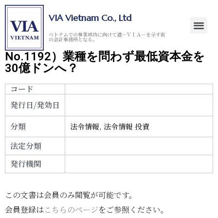
VIA Vietnam Co., Ltd
ベトナムでの事業成功に向けて道－ＶＩＡ－を示す街
の会計事務所となる。
No.1192）業種を問わず最低資本金を
30億ドンへ？
コード
発行日/発効日
分類
法令情報
,
法令情報 投資
法定分類
発行機関
この文書は会員のみ閲覧が可能です。
会員登録は
こちらのページ
をご参照ください。