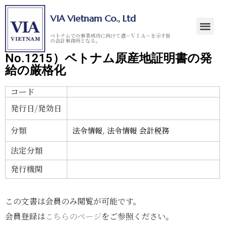
VIA Vietnam Co., Ltd
ベトナムでの事業成功に向けて道－ＶＩＡ－を示す街
の会計事務所となる。
No.1215）ベトナム原産地証明書の発
給の厳格化
コード
発行日/発効日
分類
法令情報
,
法令情報 会計税務
法定分類
発行機関
この文書は会員のみ閲覧が可能です。
会員登録は
こちらのページ
をご参照ください。