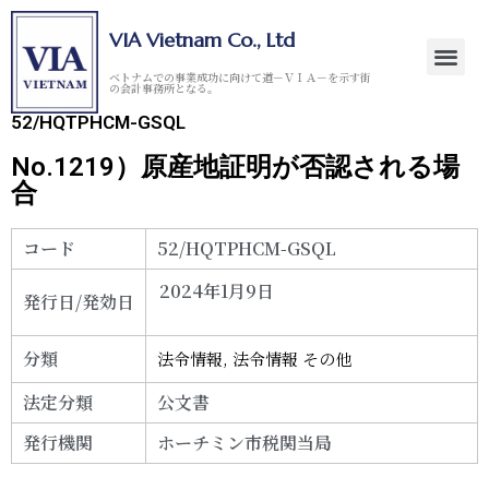
VIA Vietnam Co., Ltd
ベトナムでの事業成功に向けて道－ＶＩＡ－を示す街
の会計事務所となる。
52/HQTPHCM-GSQL
No.1219）原産地証明が否認される場
合
コード
52/HQTPHCM-GSQL
2024年1月9日
発行日/発効日
分類
法令情報
,
法令情報 その他
法定分類
公文書
発行機関
ホーチミン市税関当局