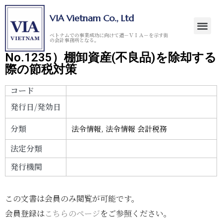
VIA Vietnam Co., Ltd
ベトナムでの事業成功に向けて道－ＶＩＡ－を示す街
の会計事務所となる。
No.1235）棚卸資産(不良品)を除却する
際の節税対策
コード
発行日/発効日
分類
法令情報
,
法令情報 会計税務
法定分類
発行機関
この文書は会員のみ閲覧が可能です。
会員登録は
こちらのページ
をご参照ください。