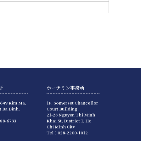
所
ホーチミン事務所
 649 Kim Ma,
1F, Somerset Chancellor
 Ba Dinh,
Court Building,
21-23 Nguyen Thi Minh
88-6733
Khai St, District 1, Ho
Chi Minh City
Tel：028-2200-1012