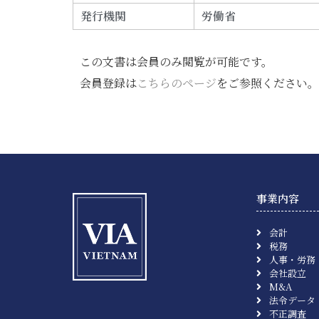
発行機関
労働省
この文書は会員のみ閲覧が可能です。
会員登録は
こちらのページ
をご参照ください。
事業内容
会計
税務
人事・労務
会社設立
M&A
法令データ
不正調査