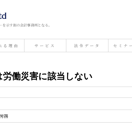
td
－を示す街の会計事務所となる。
れる理由
サービス
法令データ
セミナ
故は労働災害に該当しない
事労務