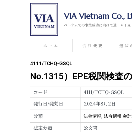
VIA Vietnam Co., L
ベトナムでの事業成功に向けて道－ＶＩＡ
ホーム
会社概要
選ば
4111/TCHQ-GSQL
No.1315）EPE税関
コード
4111/TCHQ-GSQL
発行日/発効日
2024年8月2日
分類
法令情報
,
法令情報 会
法定分類
公文書