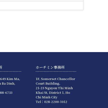
所
ホーチミン事務所
 649 Kim Ma,
1F, Somerset Chancellor
 Ba Dinh,
Court Building,
21-23 Nguyen Thi Minh
88-6733
Khai St, District 1, Ho
Chi Minh City
Tel：028-2200-1012