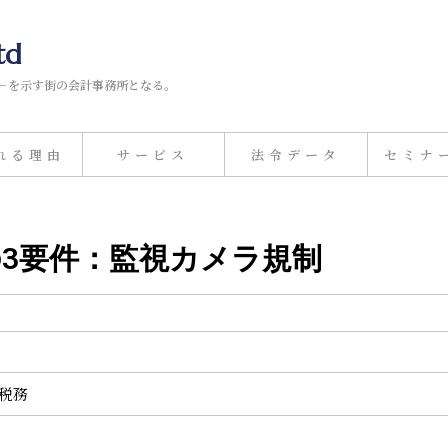
td
－を示す街の会計事務所となる。
れる理由
サービス
法令データ
セミナ
検査の3要件：監視カメラ規制
計税務