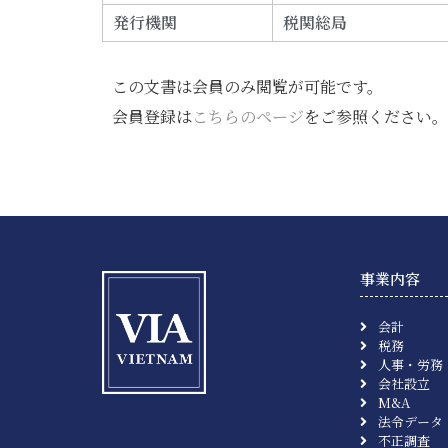
発行機関
税関総局
この文書は会員のみ閲覧が可能です。
会員登録は
こちらのページ
をご参照ください。
事業内容
会計
税務
人事・労務
会社設立
M&A
法令データ
不正調査