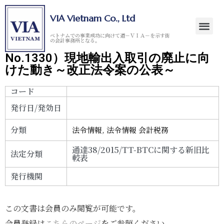
VIA Vietnam Co., Ltd
ベトナムでの事業成功に向けて道－ＶＩＡ－を示す街
の会計事務所となる。
No.1330）現地輸出入取引の廃止に向
けた動き～改正法令案の公表～
コード
発行日/発効日
分類
法令情報
,
法令情報 会計税務
通達38/2015/TT-BTCに関する新旧比
法定分類
較表
発行機関
この文書は会員のみ閲覧が可能です。
会員登録は
こちらのページ
をご参照ください。