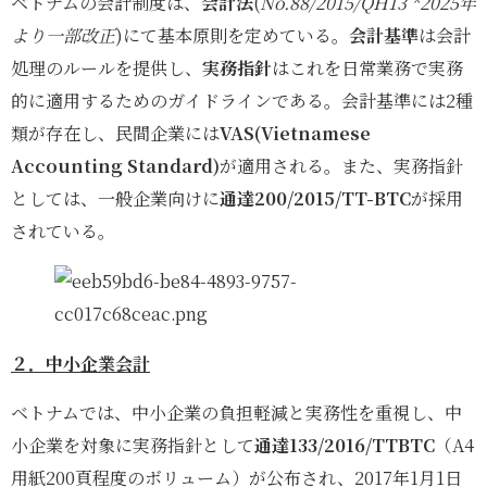
ベトナムの会計制度は、
会計法
(
No.88/2015/QH13 *2025年
より一部改正
)にて基本原則を定めている。
会計基準
は会計
処理のルールを提供し、
実務指針
はこれを日常業務で実務
的に適用するためのガイドラインである。会計基準には2種
類が存在し、民間企業には
VAS(Vietnamese
Accounting Standard)
が適用される。また、実務指針
としては、一般企業向けに
通達200/2015/TT-BTC
が採用
されている。
２．中小企業会計
ベトナムでは、中小企業の負担軽減と実務性を重視し、中
小企業を対象に実務指針として
通達133/2016/TTBTC
（A4
用紙200頁程度のボリューム）が公布され、2017年1月1日