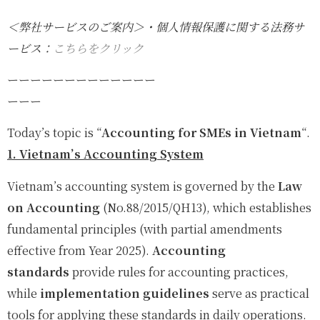
＜弊社サービスのご案内＞・個人情報保護に関する法務サ
ービス：
こちらをクリック
ーーーーーーーーーーーーー
ーーー
Today’s topic is “
Accounting for SMEs in Vietnam
“.
1. Vietnam’s Accounting System
Vietnam’s accounting system is governed by the
Law
on Accounting
(No.88/2015/QH13), which establishes
fundamental principles (with partial amendments
effective from Year 2025).
Accounting
standards
provide rules for accounting practices,
while
implementation guidelines
serve as practical
tools for applying these standards in daily operations.