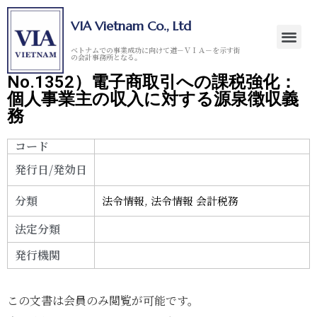
VIA Vietnam Co., Ltd
ベトナムでの事業成功に向けて道－ＶＩＡ－を示す街
の会計事務所となる。
No.1352）電子商取引への課税強化：
個人事業主の収入に対する源泉徴収義
務
コード
発行日/発効日
分類
法令情報
,
法令情報 会計税務
法定分類
発行機関
この文書は会員のみ閲覧が可能です。