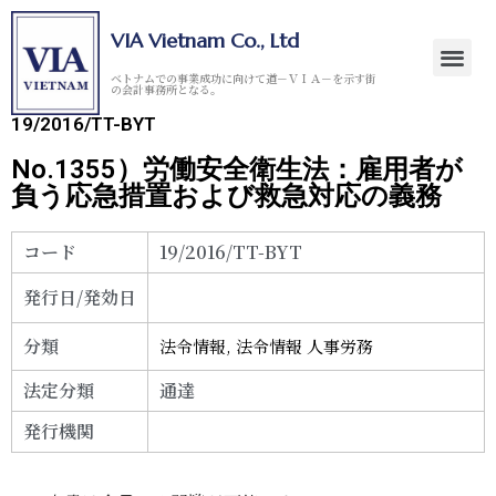
VIA Vietnam Co., Ltd
ベトナムでの事業成功に向けて道－ＶＩＡ－を示す街
の会計事務所となる。
19/2016/TT-BYT
No.1355）労働安全衛生法：雇用者が
負う応急措置および救急対応の義務
コード
19/2016/TT-BYT
発行日/発効日
分類
法令情報
,
法令情報 人事労務
法定分類
通達
発行機関